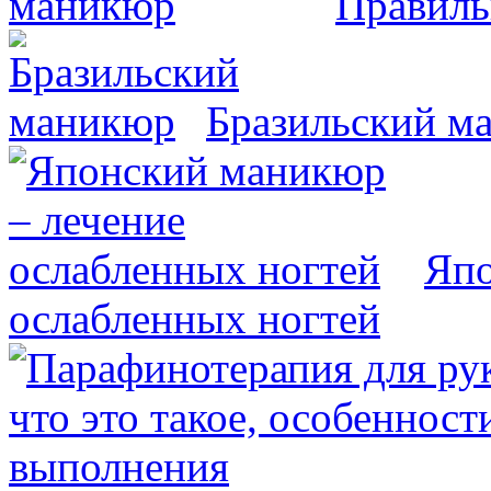
Правиль
Бразильский м
Япо
ослабленных ногтей